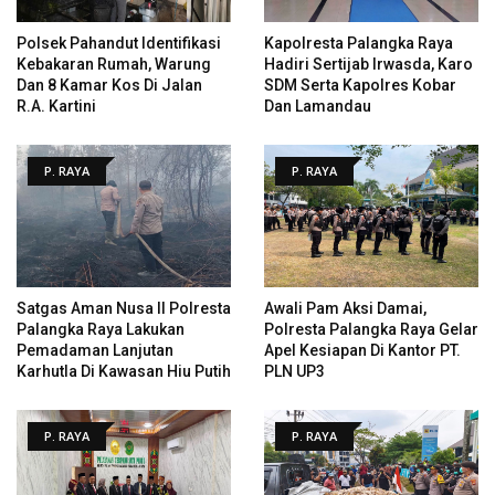
Polsek Pahandut Identifikasi
Kapolresta Palangka Raya
Kebakaran Rumah, Warung
Hadiri Sertijab Irwasda, Karo
Dan 8 Kamar Kos Di Jalan
SDM Serta Kapolres Kobar
R.A. Kartini
Dan Lamandau
P. RAYA
P. RAYA
Satgas Aman Nusa II Polresta
Awali Pam Aksi Damai,
Palangka Raya Lakukan
Polresta Palangka Raya Gelar
Pemadaman Lanjutan
Apel Kesiapan Di Kantor PT.
Karhutla Di Kawasan Hiu Putih
PLN UP3
P. RAYA
P. RAYA