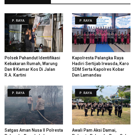
P. RAYA
P. RAYA
Polsek Pahandut Identifikasi
Kapolresta Palangka Raya
Kebakaran Rumah, Warung
Hadiri Sertijab Irwasda, Karo
Dan 8 Kamar Kos Di Jalan
SDM Serta Kapolres Kobar
R.A. Kartini
Dan Lamandau
P. RAYA
P. RAYA
Satgas Aman Nusa II Polresta
Awali Pam Aksi Damai,