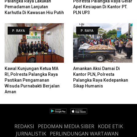
Palangka Raya Lakukan
Polresta Palangka Raya Gelar
Pemadaman Lanjutan
Apel Kesiapan Di Kantor PT.
Karhutla Di Kawasan Hiu Putih
PLN UP3
P. RAYA
P. RAYA
Kawal Kunjungan Ketua MA
Amankan Aksi Damai Di
RI, Polresta Palangka Raya
Kantor PLN, Polresta
Pastikan Pengamanan
Palangka Raya Kedepankan
Wisuda Purnabakti Berjalan
Sikap Humanis
Aman
REDAKSI
PEDOMAN MEDIA SIBER
KODE ETIK
JURNALISTIK
PERLINDUNGAN WARTAWAN