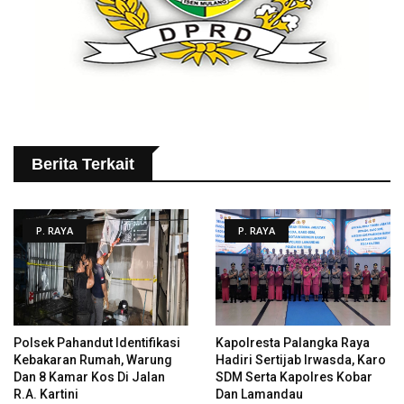
Berita Terkait
P. RAYA
P. RAYA
Polsek Pahandut Identifikasi
Kapolresta Palangka Raya
Kebakaran Rumah, Warung
Hadiri Sertijab Irwasda, Karo
Dan 8 Kamar Kos Di Jalan
SDM Serta Kapolres Kobar
R.A. Kartini
Dan Lamandau