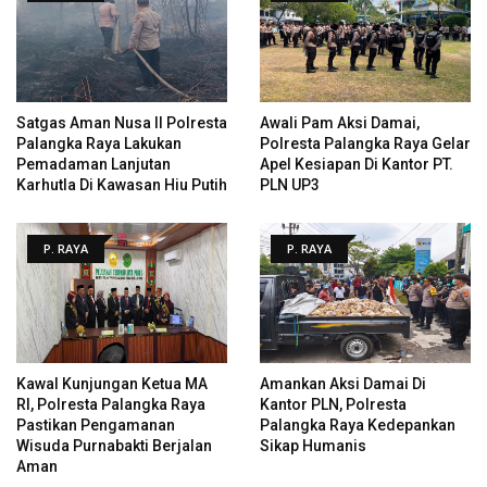
Satgas Aman Nusa II Polresta
Awali Pam Aksi Damai,
Palangka Raya Lakukan
Polresta Palangka Raya Gelar
Pemadaman Lanjutan
Apel Kesiapan Di Kantor PT.
Karhutla Di Kawasan Hiu Putih
PLN UP3
P. RAYA
P. RAYA
Kawal Kunjungan Ketua MA
Amankan Aksi Damai Di
RI, Polresta Palangka Raya
Kantor PLN, Polresta
Pastikan Pengamanan
Palangka Raya Kedepankan
Wisuda Purnabakti Berjalan
Sikap Humanis
Aman