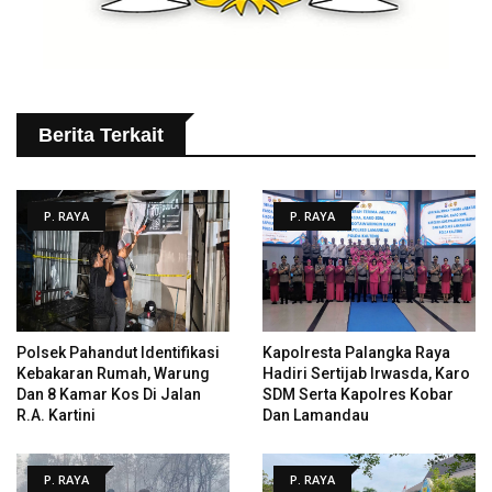
Berita Terkait
P. RAYA
P. RAYA
Polsek Pahandut Identifikasi
Kapolresta Palangka Raya
Kebakaran Rumah, Warung
Hadiri Sertijab Irwasda, Karo
Dan 8 Kamar Kos Di Jalan
SDM Serta Kapolres Kobar
R.A. Kartini
Dan Lamandau
P. RAYA
P. RAYA