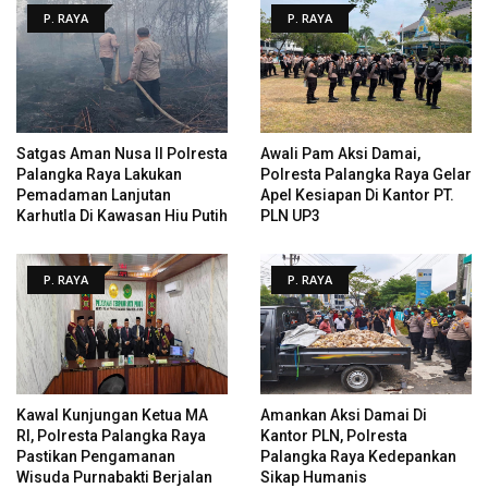
P. RAYA
P. RAYA
Satgas Aman Nusa II Polresta
Awali Pam Aksi Damai,
Palangka Raya Lakukan
Polresta Palangka Raya Gelar
Pemadaman Lanjutan
Apel Kesiapan Di Kantor PT.
Karhutla Di Kawasan Hiu Putih
PLN UP3
P. RAYA
P. RAYA
Kawal Kunjungan Ketua MA
Amankan Aksi Damai Di
RI, Polresta Palangka Raya
Kantor PLN, Polresta
Pastikan Pengamanan
Palangka Raya Kedepankan
Wisuda Purnabakti Berjalan
Sikap Humanis