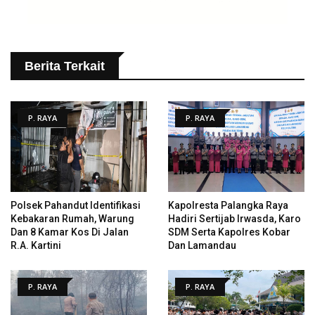
Berita Terkait
P. RAYA
P. RAYA
Polsek Pahandut Identifikasi
Kapolresta Palangka Raya
Kebakaran Rumah, Warung
Hadiri Sertijab Irwasda, Karo
Dan 8 Kamar Kos Di Jalan
SDM Serta Kapolres Kobar
R.A. Kartini
Dan Lamandau
P. RAYA
P. RAYA