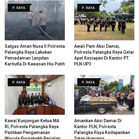
P. RAYA
P. RAYA
Satgas Aman Nusa II Polresta
Awali Pam Aksi Damai,
Palangka Raya Lakukan
Polresta Palangka Raya Gelar
Pemadaman Lanjutan
Apel Kesiapan Di Kantor PT.
Karhutla Di Kawasan Hiu Putih
PLN UP3
P. RAYA
P. RAYA
Kawal Kunjungan Ketua MA
Amankan Aksi Damai Di
RI, Polresta Palangka Raya
Kantor PLN, Polresta
Pastikan Pengamanan
Palangka Raya Kedepankan
Wisuda Purnabakti Berjalan
Sikap Humanis