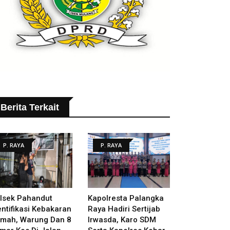
Berita Terkait
P. RAYA
P. RAYA
lsek Pahandut
Kapolresta Palangka
entifikasi Kebakaran
Raya Hadiri Sertijab
mah, Warung Dan 8
Irwasda, Karo SDM