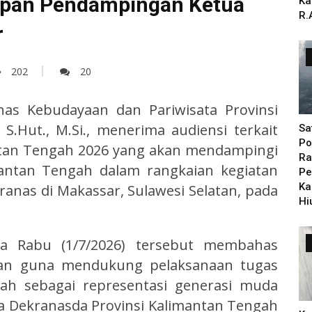
apan Pendampingan Ketua
Ka
R.
r
202
20
inas Kebudayaan dan Pariwisata Provinsi
S.Hut., M.Si., menerima audiensi terkait
Sa
Po
ntan Tengah 2026 yang akan mendampingi
Ra
mantan Tengah dalam rangkaian kegiatan
Pe
Ka
anas di Makassar, Sulawesi Selatan, pada
Hi
da Rabu (1/7/2026) tersebut membahas
ukan guna mendukung pelaksanaan tugas
ah sebagai representasi generasi muda
 Dekranasda Provinsi Kalimantan Tengah