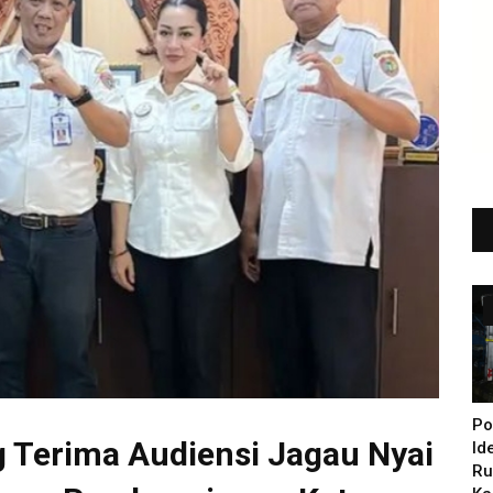
Po
g Terima Audiensi Jagau Nyai
Id
Ru