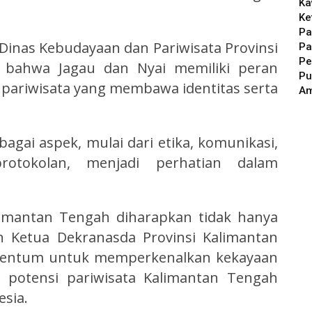
Ka
Ke
Pa
 Dinas Kebudayaan dan Pariwisata Provinsi
Pa
Pe
bahwa Jagau dan Nyai memiliki peran
Pu
 pariwisata yang membawa identitas serta
A
bagai aspek, mulai dari etika, komunikasi,
otokolan, menjadi perhatian dalam
limantan Tengah diharapkan tidak hanya
Ketua Dekranasda Provinsi Kalimantan
omentum untuk memperkenalkan kekayaan
n potensi pariwisata Kalimantan Tengah
esia.