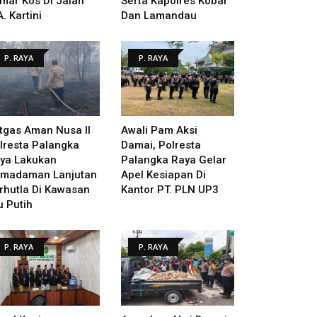
mar Kos Di Jalan
Serta Kapolres Kobar
A. Kartini
Dan Lamandau
P. RAYA
P. RAYA
tgas Aman Nusa II
Awali Pam Aksi
lresta Palangka
Damai, Polresta
ya Lakukan
Palangka Raya Gelar
madaman Lanjutan
Apel Kesiapan Di
rhutla Di Kawasan
Kantor PT. PLN UP3
u Putih
P. RAYA
P. RAYA