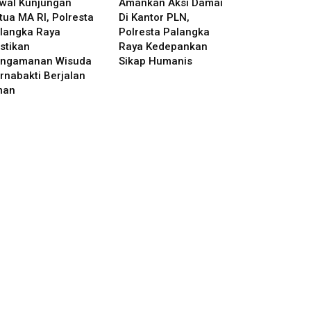
wal Kunjungan
Amankan Aksi Damai
tua MA RI, Polresta
Di Kantor PLN,
langka Raya
Polresta Palangka
stikan
Raya Kedepankan
ngamanan Wisuda
Sikap Humanis
rnabakti Berjalan
man