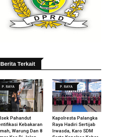
Berita Terkait
P. RAYA
P. RAYA
lsek Pahandut
Kapolresta Palangka
entifikasi Kebakaran
Raya Hadiri Sertijab
mah, Warung Dan 8
Irwasda, Karo SDM