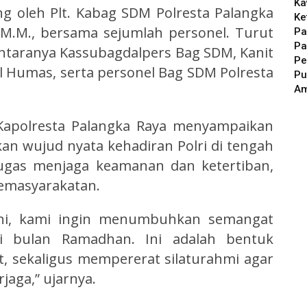
Ka
ng oleh Plt. Kabag SDM Polresta Palangka
Ke
, M.M., bersama sejumlah personel. Turut
Pa
Pa
antaranya Kassubagdalpers Bag SDM, Kanit
Pe
l Humas, serta personel Bag SDM Polresta
Pu
A
 Kapolresta Palangka Raya menyampaikan
n wujud nyata kehadiran Polri di tengah
tugas menjaga keamanan dan ketertiban,
kemasyarakatan.
l ini, kami ingin menumbuhkan semangat
i bulan Ramadhan. Ini adalah bentuk
t, sekaligus mempererat silaturahmi agar
aga,” ujarnya.