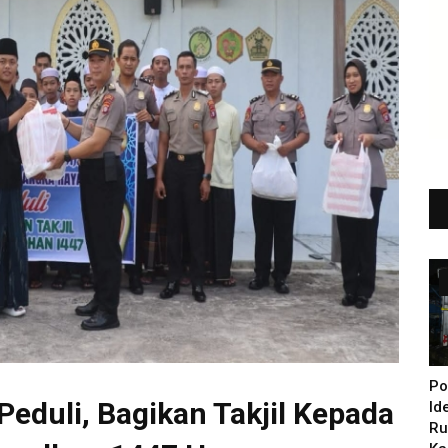
Po
Peduli, Bagikan Takjil Kepada
Id
Ru