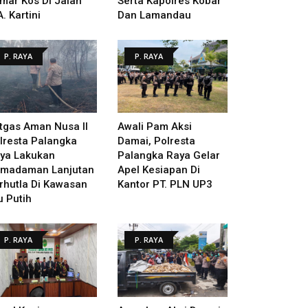
mar Kos Di Jalan
Serta Kapolres Kobar
A. Kartini
Dan Lamandau
P. RAYA
P. RAYA
tgas Aman Nusa II
Awali Pam Aksi
lresta Palangka
Damai, Polresta
ya Lakukan
Palangka Raya Gelar
madaman Lanjutan
Apel Kesiapan Di
rhutla Di Kawasan
Kantor PT. PLN UP3
u Putih
P. RAYA
P. RAYA