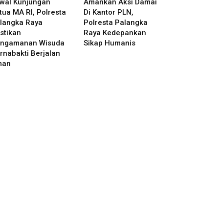
wal Kunjungan
Amankan Aksi Damai
tua MA RI, Polresta
Di Kantor PLN,
langka Raya
Polresta Palangka
stikan
Raya Kedepankan
ngamanan Wisuda
Sikap Humanis
rnabakti Berjalan
man