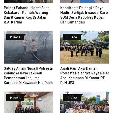
Polsek Pahandut Identifikasi
Kapolresta Palangka Raya
Kebakaran Rumah, Warung
Hadiri Sertijab Irwasda, Karo
Dan 8 Kamar Kos Di Jalan
SDM Serta Kapolres Kobar
R.A. Kartini
Dan Lamandau
P. RAYA
P. RAYA
Satgas Aman Nusa II Polresta
Awali Pam Aksi Damai,
Palangka Raya Lakukan
Polresta Palangka Raya Gelar
Pemadaman Lanjutan
Apel Kesiapan Di Kantor PT.
Karhutla Di Kawasan Hiu Putih
PLN UP3
P. RAYA
P. RAYA