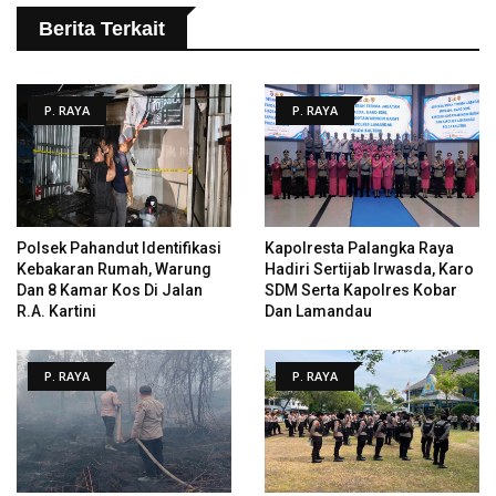
Berita Terkait
P. RAYA
P. RAYA
Polsek Pahandut Identifikasi
Kapolresta Palangka Raya
Kebakaran Rumah, Warung
Hadiri Sertijab Irwasda, Karo
Dan 8 Kamar Kos Di Jalan
SDM Serta Kapolres Kobar
R.A. Kartini
Dan Lamandau
P. RAYA
P. RAYA