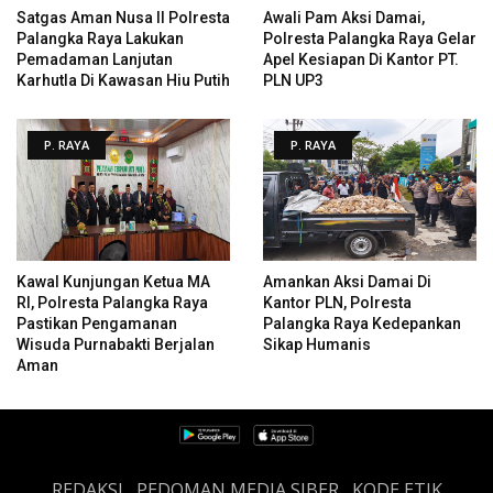
Satgas Aman Nusa II Polresta
Awali Pam Aksi Damai,
Palangka Raya Lakukan
Polresta Palangka Raya Gelar
Pemadaman Lanjutan
Apel Kesiapan Di Kantor PT.
Karhutla Di Kawasan Hiu Putih
PLN UP3
P. RAYA
P. RAYA
Kawal Kunjungan Ketua MA
Amankan Aksi Damai Di
RI, Polresta Palangka Raya
Kantor PLN, Polresta
Pastikan Pengamanan
Palangka Raya Kedepankan
Wisuda Purnabakti Berjalan
Sikap Humanis
Aman
REDAKSI
PEDOMAN MEDIA SIBER
KODE ETIK