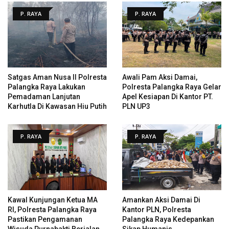
P. RAYA
P. RAYA
Satgas Aman Nusa II Polresta
Awali Pam Aksi Damai,
Palangka Raya Lakukan
Polresta Palangka Raya Gelar
Pemadaman Lanjutan
Apel Kesiapan Di Kantor PT.
Karhutla Di Kawasan Hiu Putih
PLN UP3
P. RAYA
P. RAYA
Kawal Kunjungan Ketua MA
Amankan Aksi Damai Di
RI, Polresta Palangka Raya
Kantor PLN, Polresta
Pastikan Pengamanan
Palangka Raya Kedepankan
Wisuda Purnabakti Berjalan
Sikap Humanis