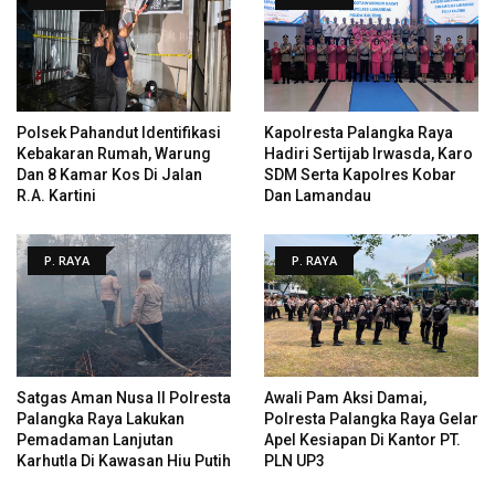
Polsek Pahandut Identifikasi
Kapolresta Palangka Raya
Kebakaran Rumah, Warung
Hadiri Sertijab Irwasda, Karo
Dan 8 Kamar Kos Di Jalan
SDM Serta Kapolres Kobar
R.A. Kartini
Dan Lamandau
P. RAYA
P. RAYA
Satgas Aman Nusa II Polresta
Awali Pam Aksi Damai,
Palangka Raya Lakukan
Polresta Palangka Raya Gelar
Pemadaman Lanjutan
Apel Kesiapan Di Kantor PT.
Karhutla Di Kawasan Hiu Putih
PLN UP3