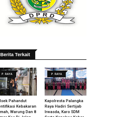
Berita Terkait
P. RAYA
P. RAYA
lsek Pahandut
Kapolresta Palangka
entifikasi Kebakaran
Raya Hadiri Sertijab
mah, Warung Dan 8
Irwasda, Karo SDM