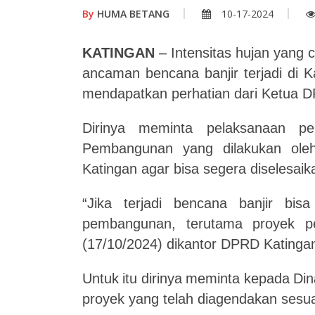
By
HUMA BETANG
10-17-2024
KATINGAN
–
Intensitas
hujan
yang
ancaman
bencana
banjir
terjadi
di
K
mendapatkan perhatian dari Ketua 
Dirinya
meminta
pelaksanaan
pe
Pembangunan
yang
dilakukan
ole
Katingan
agar bisa segera diselesaik
“Jika
terjadi
bencana
banjir
bisa
pembangunan,
terutama
proyek
p
(17/10/2024) dikantor DPRD Katinga
Untuk
itu
dirinya
meminta
kepada
Din
proyek yang telah diagendakan sesu