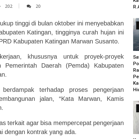
Ka
202
20
R.
cukup
tinggi
di
bulan
oktober
ini
menyebabkan
abupaten
Katingan,
tingginya
curah
hujan
ini
DPRD Kabupaten Katingan Marwan Susanto.
kerjaan,
khususnya
untuk
proyek-proyek
Sa
Po
h
Pemerintah
Daerah
(Pemda)
Kabupaten
Ra
an.
Pe
Ka
berdampak
terhadap
proses
pengerjaan
Hi
embangunan
jalan,
“Kata
Marwan,
Kamis
n.
as
terkait
agar
bisa
mempercepat
pengerjaan
ai dengan kontrak yang ada.