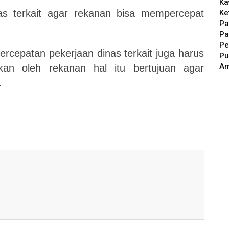
Ka
as
terkait
agar
rekanan
bisa
mempercepat
Ke
Pa
Pa
Pe
ercepatan
pekerjaan
dinas
terkait
juga
harus
Pu
A
ukan
oleh
rekanan
hal
itu
bertujuan
agar
.