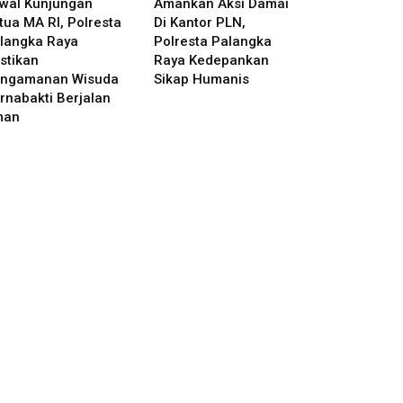
wal Kunjungan
Amankan Aksi Damai
tua MA RI, Polresta
Di Kantor PLN,
langka Raya
Polresta Palangka
stikan
Raya Kedepankan
ngamanan Wisuda
Sikap Humanis
rnabakti Berjalan
man