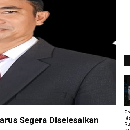
Po
rus Segera Diselesaikan
Id
Ru