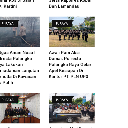
mar Kos Di Jalan
Serta Kapolres Kobar
A. Kartini
Dan Lamandau
P. RAYA
P. RAYA
tgas Aman Nusa II
Awali Pam Aksi
lresta Palangka
Damai, Polresta
ya Lakukan
Palangka Raya Gelar
madaman Lanjutan
Apel Kesiapan Di
rhutla Di Kawasan
Kantor PT. PLN UP3
u Putih
P. RAYA
P. RAYA