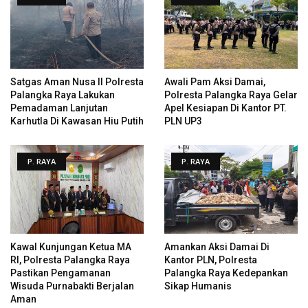
Satgas Aman Nusa II Polresta
Awali Pam Aksi Damai,
Palangka Raya Lakukan
Polresta Palangka Raya Gelar
Pemadaman Lanjutan
Apel Kesiapan Di Kantor PT.
Karhutla Di Kawasan Hiu Putih
PLN UP3
P. RAYA
P. RAYA
Kawal Kunjungan Ketua MA
Amankan Aksi Damai Di
RI, Polresta Palangka Raya
Kantor PLN, Polresta
Pastikan Pengamanan
Palangka Raya Kedepankan
Wisuda Purnabakti Berjalan
Sikap Humanis
Aman