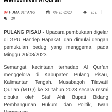
Membumikan Al Qur’an
By
HUMA BETANG
08-20-2023
202
20
PULANG PISAU
-
Upacara pembukaan digelar
di GPU Handep Hapakat, dan dimulai dengan
pemukulan bedug yang menggema, pada
Minggu 20/08/2023.
Semangat kecintaan terhadap Al Qur’an
menggelora di Kabupaten Pulang Pisau,
Kalimantan Tengah. Musabaqoh Tilawatil
Qur’an (MTQ) ke-XI tahun 2023 secara resmi
dibuka oleh Staf Ahli Bupati Bidang
Pembangunan Hukum dan Politik, Iwan
Hermawan.