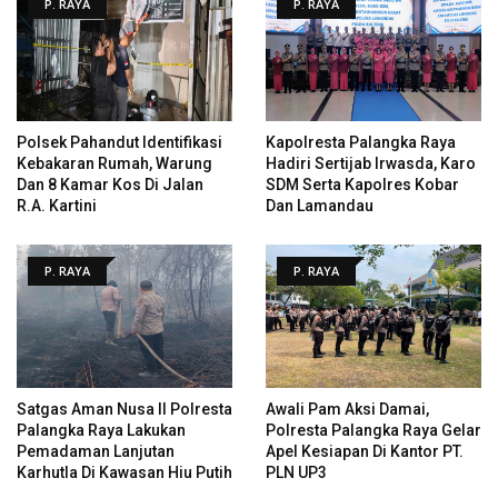
P. RAYA
P. RAYA
Polsek Pahandut Identifikasi
Kapolresta Palangka Raya
Kebakaran Rumah, Warung
Hadiri Sertijab Irwasda, Karo
Dan 8 Kamar Kos Di Jalan
SDM Serta Kapolres Kobar
R.A. Kartini
Dan Lamandau
P. RAYA
P. RAYA
Satgas Aman Nusa II Polresta
Awali Pam Aksi Damai,
Palangka Raya Lakukan
Polresta Palangka Raya Gelar
Pemadaman Lanjutan
Apel Kesiapan Di Kantor PT.
Karhutla Di Kawasan Hiu Putih
PLN UP3