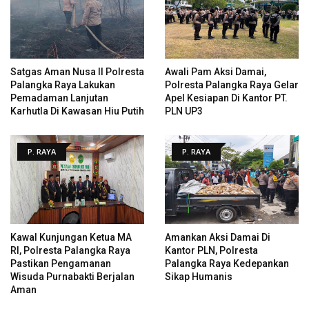
Satgas Aman Nusa II Polresta
Awali Pam Aksi Damai,
Palangka Raya Lakukan
Polresta Palangka Raya Gelar
Pemadaman Lanjutan
Apel Kesiapan Di Kantor PT.
Karhutla Di Kawasan Hiu Putih
PLN UP3
P. RAYA
P. RAYA
Kawal Kunjungan Ketua MA
Amankan Aksi Damai Di
RI, Polresta Palangka Raya
Kantor PLN, Polresta
Pastikan Pengamanan
Palangka Raya Kedepankan
Wisuda Purnabakti Berjalan
Sikap Humanis
Aman