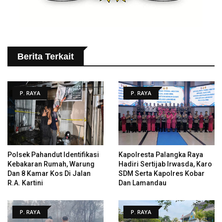
Berita Terkait
P. RAYA
P. RAYA
Polsek Pahandut Identifikasi
Kapolresta Palangka Raya
Kebakaran Rumah, Warung
Hadiri Sertijab Irwasda, Karo
Dan 8 Kamar Kos Di Jalan
SDM Serta Kapolres Kobar
R.A. Kartini
Dan Lamandau
P. RAYA
P. RAYA