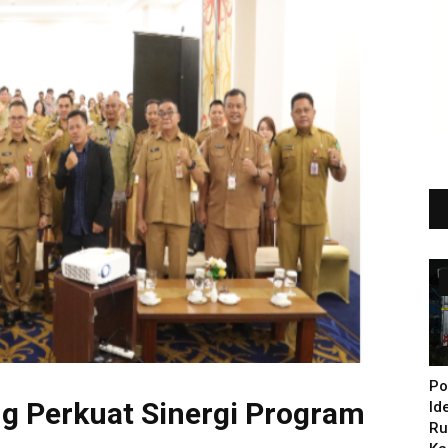
Po
g Perkuat Sinergi Program
Id
Ru