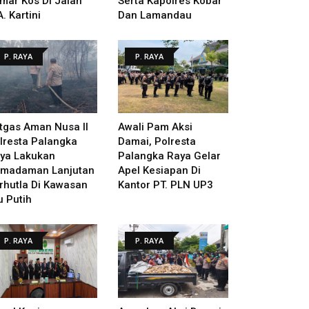
mar Kos Di Jalan
Serta Kapolres Kobar
A. Kartini
Dan Lamandau
P. RAYA
P. RAYA
tgas Aman Nusa II
Awali Pam Aksi
lresta Palangka
Damai, Polresta
ya Lakukan
Palangka Raya Gelar
madaman Lanjutan
Apel Kesiapan Di
rhutla Di Kawasan
Kantor PT. PLN UP3
u Putih
P. RAYA
P. RAYA