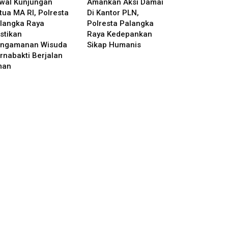
wal Kunjungan
Amankan Aksi Damai
tua MA RI, Polresta
Di Kantor PLN,
langka Raya
Polresta Palangka
stikan
Raya Kedepankan
ngamanan Wisuda
Sikap Humanis
rnabakti Berjalan
man