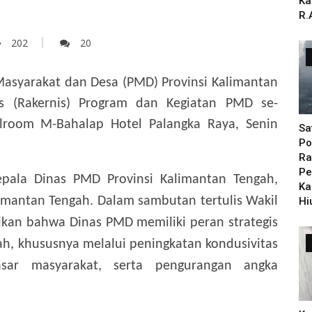
Ka
R.
202
20
asyarakat dan Desa (PMD) Provinsi Kalimantan
s (Rakernis) Program dan Kegiatan PMD se-
llroom M-Bahalap Hotel Palangka Raya, Senin
Sa
Po
Ra
Pe
epala Dinas PMD Provinsi Kalimantan Tengah,
Ka
imantan Tengah. Dalam sambutan tertulis Wakil
Hi
kan bahwa Dinas PMD memiliki peran strategis
 khususnya melalui peningkatan kondusivitas
sar masyarakat, serta pengurangan angka