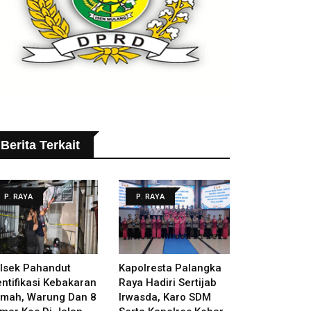
Berita Terkait
P. RAYA
P. RAYA
lsek Pahandut
Kapolresta Palangka
entifikasi Kebakaran
Raya Hadiri Sertijab
mah, Warung Dan 8
Irwasda, Karo SDM