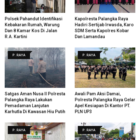
Polsek Pahandut Identifikasi
Kapolresta Palangka Raya
Kebakaran Rumah, Warung
Hadiri Sertijab Irwasda, Karo
Dan 8 Kamar Kos Di Jalan
SDM Serta Kapolres Kobar
R.A. Kartini
Dan Lamandau
P. RAYA
P. RAYA
Satgas Aman Nusa II Polresta
Awali Pam Aksi Damai,
Palangka Raya Lakukan
Polresta Palangka Raya Gelar
Pemadaman Lanjutan
Apel Kesiapan Di Kantor PT.
Karhutla Di Kawasan Hiu Putih
PLN UP3
P. RAYA
P. RAYA