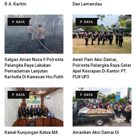
R.A. Kartini
Dan Lamandau
P. RAYA
P. RAYA
Satgas Aman Nusa II Polresta
Awali Pam Aksi Damai,
Palangka Raya Lakukan
Polresta Palangka Raya Gelar
Pemadaman Lanjutan
Apel Kesiapan Di Kantor PT.
Karhutla Di Kawasan Hiu Putih
PLN UP3
P. RAYA
P. RAYA
Kawal Kunjungan Ketua MA
Amankan Aksi Damai Di