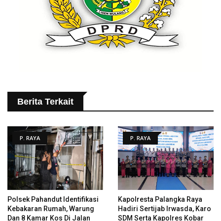
Berita Terkait
P. RAYA
P. RAYA
Polsek Pahandut Identifikasi
Kapolresta Palangka Raya
Kebakaran Rumah, Warung
Hadiri Sertijab Irwasda, Karo
Dan 8 Kamar Kos Di Jalan
SDM Serta Kapolres Kobar