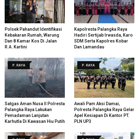
Polsek Pahandut Identifikasi
Kapolresta Palangka Raya
Kebakaran Rumah, Warung
Hadiri Sertijab Irwasda, Karo
Dan 8 Kamar Kos Di Jalan
SDM Serta Kapolres Kobar
R.A. Kartini
Dan Lamandau
P. RAYA
P. RAYA
Satgas Aman Nusa II Polresta
Awali Pam Aksi Damai,
Palangka Raya Lakukan
Polresta Palangka Raya Gelar
Pemadaman Lanjutan
Apel Kesiapan Di Kantor PT.
Karhutla Di Kawasan Hiu Putih
PLN UP3