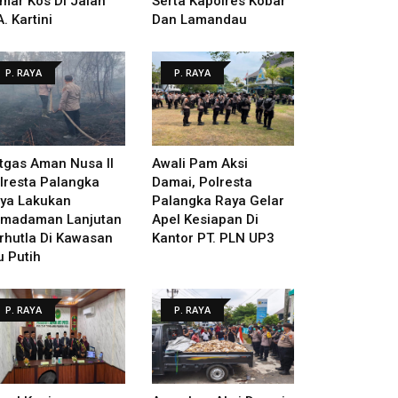
mar Kos Di Jalan
Serta Kapolres Kobar
A. Kartini
Dan Lamandau
P. RAYA
P. RAYA
tgas Aman Nusa II
Awali Pam Aksi
lresta Palangka
Damai, Polresta
ya Lakukan
Palangka Raya Gelar
madaman Lanjutan
Apel Kesiapan Di
rhutla Di Kawasan
Kantor PT. PLN UP3
u Putih
P. RAYA
P. RAYA