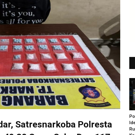
Po
ar, Satresnarkoba Polresta
Id
Ru