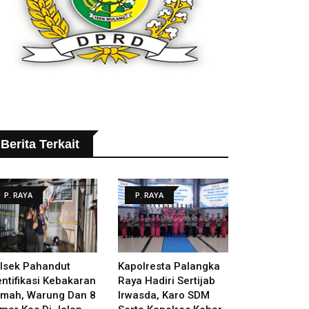
Berita Terkait
P. RAYA
P. RAYA
lsek Pahandut
Kapolresta Palangka
entifikasi Kebakaran
Raya Hadiri Sertijab
mah, Warung Dan 8
Irwasda, Karo SDM