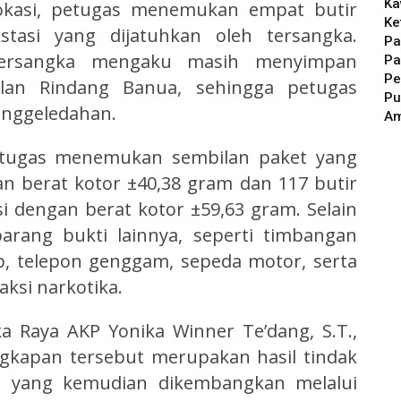
Ka
lokasi, petugas menemukan empat butir
Ke
stasi yang dijatuhkan oleh tersangka.
Pa
, tersangka mengaku masih menyimpan
Pa
Pe
alan Rindang Banua, sehingga petugas
Pu
nggeledahan.
A
petugas menemukan sembilan paket yang
an berat kotor ±40,38 gram dan 117 butir
si dengan berat kotor ±59,63 gram. Selain
arang bukti lainnya, seperti timbangan
klip, telepon genggam, sepeda motor, serta
aksi narkotika.
a Raya AKP Yonika Winner Te’dang, S.T.,
kapan tersebut merupakan hasil tindak
at yang kemudian dikembangkan melalui