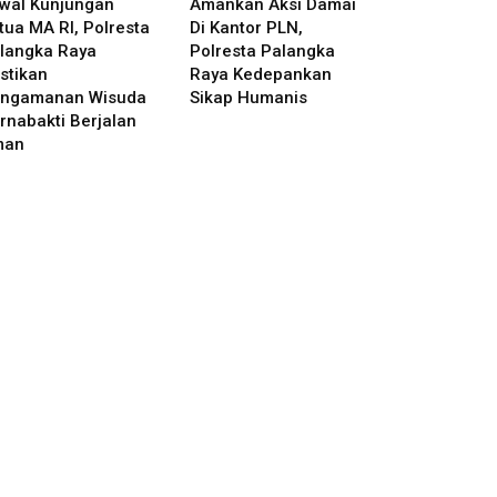
wal Kunjungan
Amankan Aksi Damai
tua MA RI, Polresta
Di Kantor PLN,
langka Raya
Polresta Palangka
stikan
Raya Kedepankan
ngamanan Wisuda
Sikap Humanis
rnabakti Berjalan
man