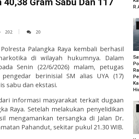
 40,38 Gram Sabu Dan 117
Ka
R.
202
20
 Polresta Palangka Raya kembali berhasil
arkotika di wilayah hukumnya. Dalam
Sa
Po
ada Senin (22/6/2026) malam, petugas
Ra
engedar berinisial SM alias UYA (17)
Pe
Ka
is sabu dan ekstasi.
Hi
ari informasi masyarakat terkait dugaan
gka Raya. Setelah melakukan penyelidikan
il mengamankan tersangka di Jalan Dr.
matan Pahandut, sekitar pukul 21.30 WIB.