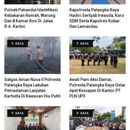
Polsek Pahandut Identifikasi
Kapolresta Palangka Raya
Kebakaran Rumah, Warung
Hadiri Sertijab Irwasda, Karo
Dan 8 Kamar Kos Di Jalan
SDM Serta Kapolres Kobar
R.A. Kartini
Dan Lamandau
P. RAYA
P. RAYA
Satgas Aman Nusa II Polresta
Awali Pam Aksi Damai,
Palangka Raya Lakukan
Polresta Palangka Raya Gelar
Pemadaman Lanjutan
Apel Kesiapan Di Kantor PT.
Karhutla Di Kawasan Hiu Putih
PLN UP3
P. RAYA
P. RAYA