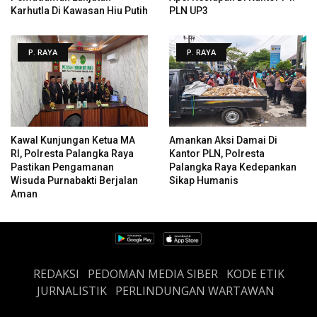
Karhutla Di Kawasan Hiu Putih
PLN UP3
P. RAYA
P. RAYA
Kawal Kunjungan Ketua MA
Amankan Aksi Damai Di
RI, Polresta Palangka Raya
Kantor PLN, Polresta
Pastikan Pengamanan
Palangka Raya Kedepankan
Wisuda Purnabakti Berjalan
Sikap Humanis
Aman
REDAKSI
PEDOMAN MEDIA SIBER
KODE ETIK
JURNALISTIK
PERLINDUNGAN WARTAWAN