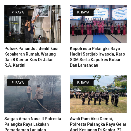
P. RAYA
P. RAYA
Polsek Pahandut Identifikasi
Kapolresta Palangka Raya
Kebakaran Rumah, Warung
Hadiri Sertijab Irwasda, Karo
Dan 8 Kamar Kos Di Jalan
SDM Serta Kapolres Kobar
R.A. Kartini
Dan Lamandau
P. RAYA
P. RAYA
Satgas Aman Nusa II Polresta
Awali Pam Aksi Damai,
Palangka Raya Lakukan
Polresta Palangka Raya Gelar
Pemadaman Lanjutan
Apel Kesiapan Di Kantor PT.