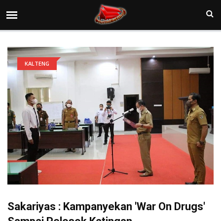
KALTENG
Sakariyas : Kampanyekan 'War On Drugs'