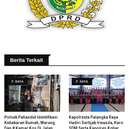
Berita Terkait
P. RAYA
P. RAYA
Polsek Pahandut Identifikasi
Kapolresta Palangka Raya
Kebakaran Rumah, Warung
Hadiri Sertijab Irwasda, Karo
Dan 8 Kamar Kos Di Jalan
SDM Serta Kapolres Kobar