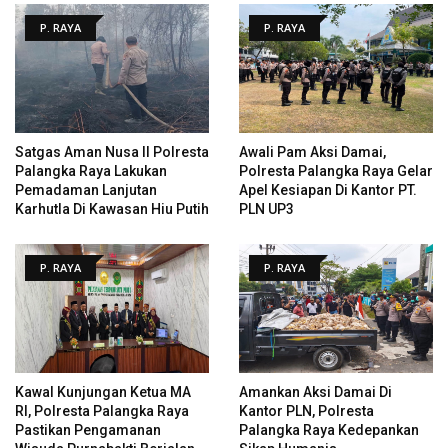
P. RAYA
P. RAYA
Satgas Aman Nusa II Polresta
Awali Pam Aksi Damai,
Palangka Raya Lakukan
Polresta Palangka Raya Gelar
Pemadaman Lanjutan
Apel Kesiapan Di Kantor PT.
Karhutla Di Kawasan Hiu Putih
PLN UP3
P. RAYA
P. RAYA
Kawal Kunjungan Ketua MA
Amankan Aksi Damai Di
RI, Polresta Palangka Raya
Kantor PLN, Polresta
Pastikan Pengamanan
Palangka Raya Kedepankan