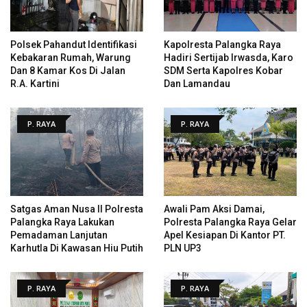
Polsek Pahandut Identifikasi
Kapolresta Palangka Raya
Kebakaran Rumah, Warung
Hadiri Sertijab Irwasda, Karo
Dan 8 Kamar Kos Di Jalan
SDM Serta Kapolres Kobar
R.A. Kartini
Dan Lamandau
P. RAYA
P. RAYA
Satgas Aman Nusa II Polresta
Awali Pam Aksi Damai,
Palangka Raya Lakukan
Polresta Palangka Raya Gelar
Pemadaman Lanjutan
Apel Kesiapan Di Kantor PT.
Karhutla Di Kawasan Hiu Putih
PLN UP3
P. RAYA
P. RAYA