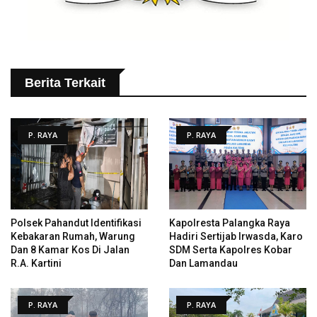
Berita Terkait
P. RAYA
P. RAYA
Polsek Pahandut Identifikasi
Kapolresta Palangka Raya
Kebakaran Rumah, Warung
Hadiri Sertijab Irwasda, Karo
Dan 8 Kamar Kos Di Jalan
SDM Serta Kapolres Kobar
R.A. Kartini
Dan Lamandau
P. RAYA
P. RAYA