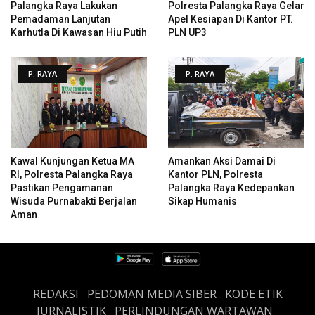
Palangka Raya Lakukan
Polresta Palangka Raya Gelar
Pemadaman Lanjutan
Apel Kesiapan Di Kantor PT.
Karhutla Di Kawasan Hiu Putih
PLN UP3
P. RAYA
P. RAYA
Kawal Kunjungan Ketua MA
Amankan Aksi Damai Di
RI, Polresta Palangka Raya
Kantor PLN, Polresta
Pastikan Pengamanan
Palangka Raya Kedepankan
Wisuda Purnabakti Berjalan
Sikap Humanis
Aman
REDAKSI
PEDOMAN MEDIA SIBER
KODE ETIK
JURNALISTIK
PERLINDUNGAN WARTAWAN