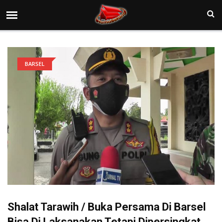
BARSEL
Shalat Tarawih / Buka Persama Di Barsel
Bisa Di Laksanakan Tetapi Dipersingkat