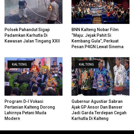
Polsek Pahandut Sigap
BNN Kalteng Nobar Film
Padamkan Karhutla Di
“Maju: Jejak Pahit Si
Kawasan Jalan Tingang XXII
Kembang Gula”, Perkuat
Pesan P4GN Lewat Sinema
KALTENG
KALTENG
Program D-I Vokasi
Gubernur Agustiar Sabran
Pertanian Kalteng Dorong
Ajak GP Ansor Dan Banser
Lahirnya Petani Muda
Jadi Garda Terdepan Cegah
Modern
Karhutla Di Kalteng