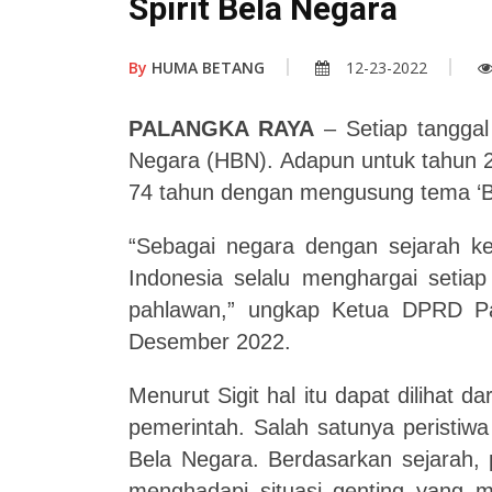
Spirit Bela Negara
By
HUMA BETANG
12-23-2022
PALANGKA RAYA
– Setiap tanggal
Negara (HBN). Adapun untuk tahun 2
74 tahun dengan mengusung tema ‘Ba
“Sebagai negara
dengan
sejarah k
Indonesia selalu menghargai setiap
pahlawan,” ungkap Ketua DPRD Pa
Desember
2022
.
Menurut Sigit h
al itu dapat dilihat 
pemerintah. Salah satunya peristiw
Bela Negara. Berdasarkan sejarah,
menghadapi situasi genting yang 