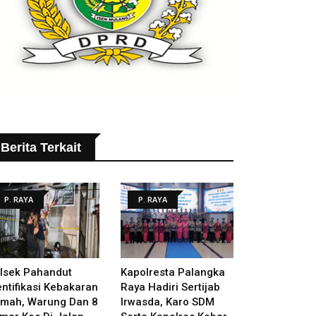
Berita Terkait
P. RAYA
P. RAYA
lsek Pahandut
Kapolresta Palangka
entifikasi Kebakaran
Raya Hadiri Sertijab
mah, Warung Dan 8
Irwasda, Karo SDM