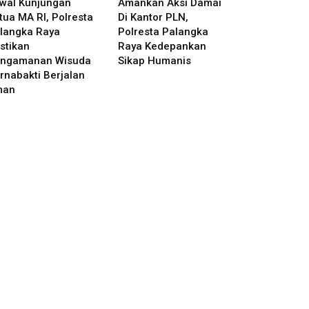
wal Kunjungan
Amankan Aksi Damai
tua MA RI, Polresta
Di Kantor PLN,
langka Raya
Polresta Palangka
stikan
Raya Kedepankan
ngamanan Wisuda
Sikap Humanis
rnabakti Berjalan
man