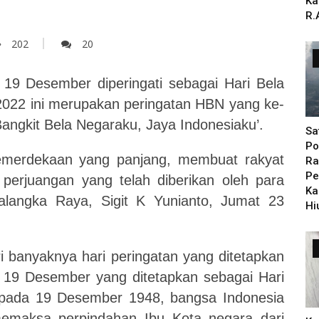
Ka
R.
202
20
 19 Desember diperingati sebagai Hari Bela
022 ini merupakan peringatan HBN yang ke-
ngkit Bela Negaraku, Jaya Indonesiaku’.
Sa
Po
emerdekaan yang panjang, membuat rakyat
Ra
Pe
 perjuangan yang telah diberikan oleh para
Ka
langka Raya, Sigit K Yunianto,
Jumat 23
Hi
dari banyaknya hari peringatan yang ditetapkan
a 19 Desember yang ditetapkan sebagai Hari
 pada 19 Desember 1948, bangsa Indonesia
memaksa perpindahan Ibu Kota negara dari