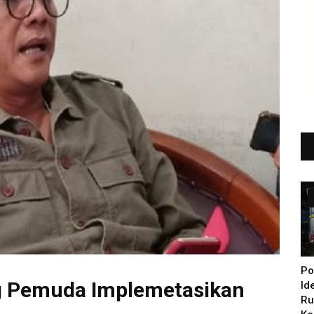
Po
ng Pemuda Implemetasikan
Id
Ru