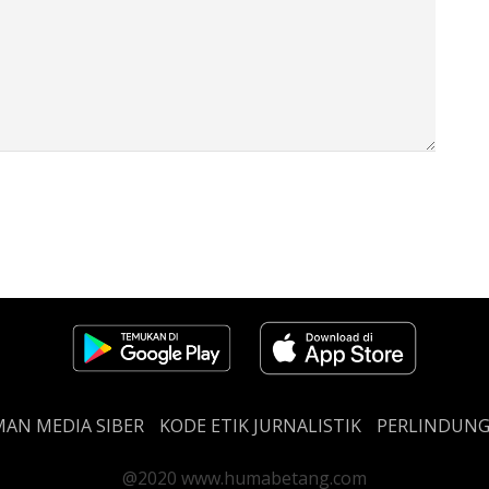
AN MEDIA SIBER
KODE ETIK JURNALISTIK
PERLINDUN
@2020 www.humabetang.com