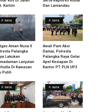
mar Kos Di Jalan
Serta Kapolres Kobar
A. Kartini
Dan Lamandau
P. RAYA
P. RAYA
tgas Aman Nusa II
Awali Pam Aksi
lresta Palangka
Damai, Polresta
ya Lakukan
Palangka Raya Gelar
madaman Lanjutan
Apel Kesiapan Di
rhutla Di Kawasan
Kantor PT. PLN UP3
u Putih
P. RAYA
P. RAYA