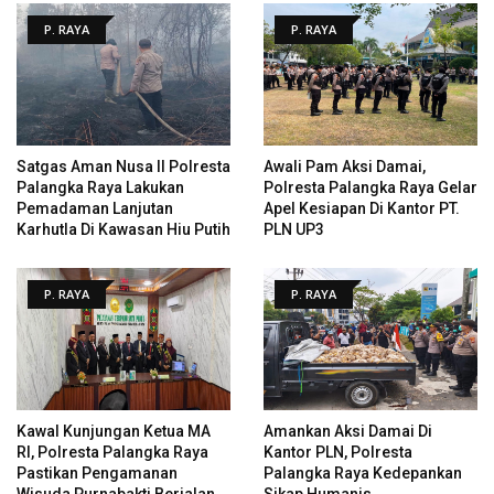
P. RAYA
P. RAYA
Satgas Aman Nusa II Polresta
Awali Pam Aksi Damai,
Palangka Raya Lakukan
Polresta Palangka Raya Gelar
Pemadaman Lanjutan
Apel Kesiapan Di Kantor PT.
Karhutla Di Kawasan Hiu Putih
PLN UP3
P. RAYA
P. RAYA
Kawal Kunjungan Ketua MA
Amankan Aksi Damai Di
RI, Polresta Palangka Raya
Kantor PLN, Polresta
Pastikan Pengamanan
Palangka Raya Kedepankan
Wisuda Purnabakti Berjalan
Sikap Humanis