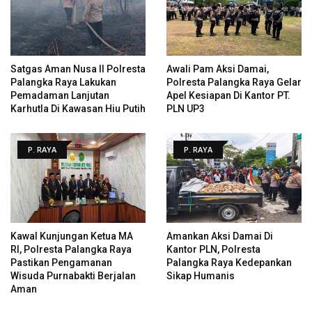
Satgas Aman Nusa II Polresta
Awali Pam Aksi Damai,
Palangka Raya Lakukan
Polresta Palangka Raya Gelar
Pemadaman Lanjutan
Apel Kesiapan Di Kantor PT.
Karhutla Di Kawasan Hiu Putih
PLN UP3
P. RAYA
P. RAYA
Kawal Kunjungan Ketua MA
Amankan Aksi Damai Di
RI, Polresta Palangka Raya
Kantor PLN, Polresta
Pastikan Pengamanan
Palangka Raya Kedepankan
Wisuda Purnabakti Berjalan
Sikap Humanis
Aman