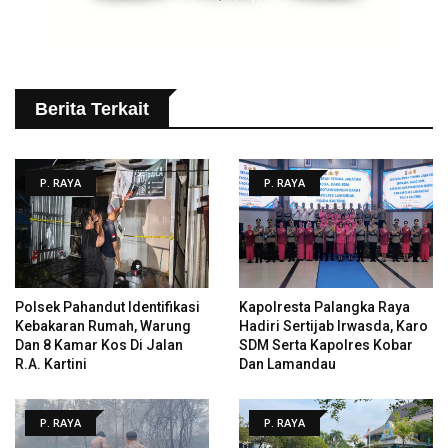
Berita Terkait
P. RAYA
P. RAYA
Polsek Pahandut Identifikasi
Kapolresta Palangka Raya
Kebakaran Rumah, Warung
Hadiri Sertijab Irwasda, Karo
Dan 8 Kamar Kos Di Jalan
SDM Serta Kapolres Kobar
R.A. Kartini
Dan Lamandau
P. RAYA
P. RAYA