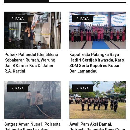
P. RAYA
P. RAYA
Polsek Pahandut Identifikasi
Kapolresta Palangka Raya
Kebakaran Rumah, Warung
Hadiri Sertijab Irwasda, Karo
Dan 8 Kamar Kos Di Jalan
SDM Serta Kapolres Kobar
R.A. Kartini
Dan Lamandau
P. RAYA
P. RAYA
Satgas Aman Nusa II Polresta
Awali Pam Aksi Damai,
Palangka Raya Lakukan
Polresta Palangka Raya Gelar