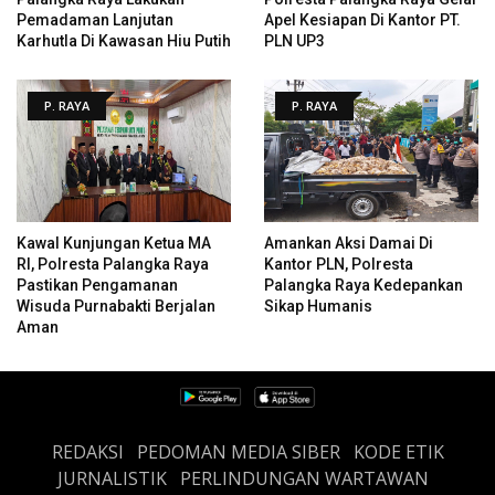
Pemadaman Lanjutan
Apel Kesiapan Di Kantor PT.
Karhutla Di Kawasan Hiu Putih
PLN UP3
P. RAYA
P. RAYA
Kawal Kunjungan Ketua MA
Amankan Aksi Damai Di
RI, Polresta Palangka Raya
Kantor PLN, Polresta
Pastikan Pengamanan
Palangka Raya Kedepankan
Wisuda Purnabakti Berjalan
Sikap Humanis
Aman
REDAKSI
PEDOMAN MEDIA SIBER
KODE ETIK
JURNALISTIK
PERLINDUNGAN WARTAWAN