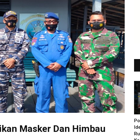
Po
agikan Masker Dan Himbau
Id
Ru