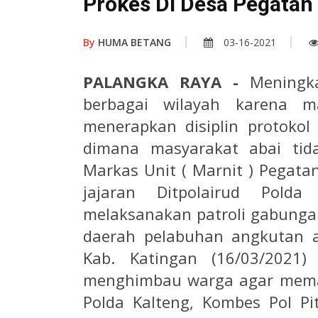
Prokes Di Desa Pegatan
By
HUMA BETANG
03-16-2021
PALANGKA RAYA -
Meningk
berbagai wilayah karena 
menerapkan disiplin protokol 
dimana masyarakat abai tid
Markas Unit ( Marnit ) Pegata
jajaran Ditpolairud Pold
melaksanakan patroli gabungan
daerah pelabuhan angkutan a
Kab. Katingan (16/03/202
menghimbau warga agar mematu
Polda Kalteng, Kombes Pol P