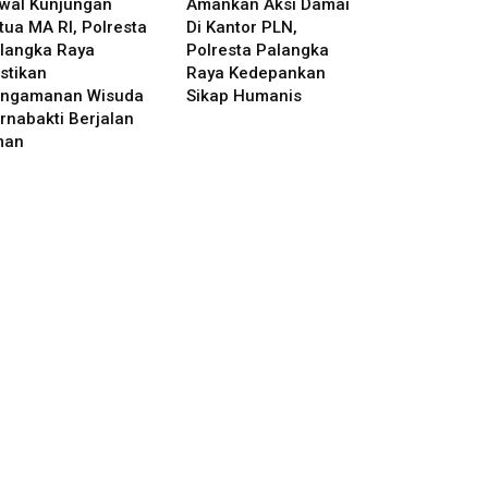
wal Kunjungan
Amankan Aksi Damai
tua MA RI, Polresta
Di Kantor PLN,
langka Raya
Polresta Palangka
stikan
Raya Kedepankan
ngamanan Wisuda
Sikap Humanis
rnabakti Berjalan
man