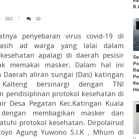
Ka
R.
202
20
atnya penyebaran virus covid-19 di
masih ad warga yang lalai dalam
kesehatan apalagi di daerah pesisir
Sa
ak memakai masker. Dalam hal ini
Po
Ra
n Daerah aliran sungai (Das) katingan
Pe
a Kalteng bersinargi dengan TNI
Ka
Hi
 pendisiplinan protokol kesehatan di
ir Desa Pegatan Kec.Katingan Kuala
1) dengan membagikan masker dan
hi protokol kesehatan. Dirpolairud
itoyo Agung Yuwono S.I.K , Mhum di