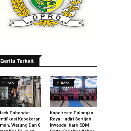
Berita Terkait
P. RAYA
P. RAYA
lsek Pahandut
Kapolresta Palangka
entifikasi Kebakaran
Raya Hadiri Sertijab
mah, Warung Dan 8
Irwasda, Karo SDM