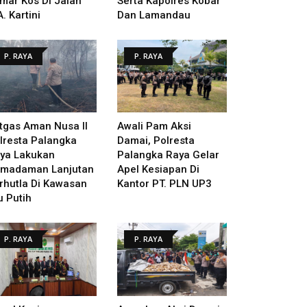
mar Kos Di Jalan
Serta Kapolres Kobar
A. Kartini
Dan Lamandau
P. RAYA
P. RAYA
tgas Aman Nusa II
Awali Pam Aksi
lresta Palangka
Damai, Polresta
ya Lakukan
Palangka Raya Gelar
madaman Lanjutan
Apel Kesiapan Di
rhutla Di Kawasan
Kantor PT. PLN UP3
u Putih
P. RAYA
P. RAYA