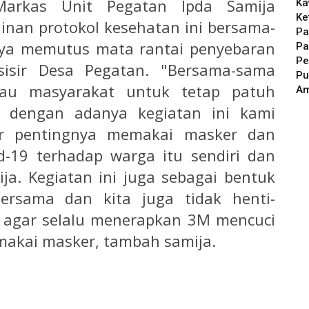
 Markas Unit Pegatan Ipda Samija
Ka
Ke
inan protokol kesehatan ini bersama-
Pa
ya memutus mata rantai penyebaran
Pa
Pe
esisir Desa Pegatan. "Bersama-sama
Pu
au masyarakat untuk tetap patuh
A
, dengan adanya kegiatan ini kami
ar pentingnya memakai masker dan
d-19 terhadap warga itu sendiri dan
ija. Kegiatan ini juga sebagai bentuk
ersama dan kita juga tidak henti-
 agar selalu menerapkan 3M mencuci
makai masker, tambah samija.