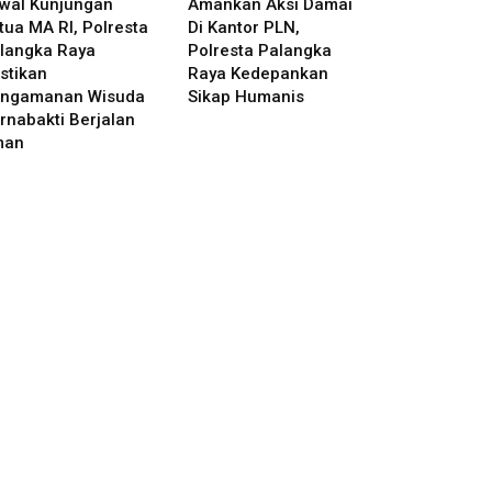
wal Kunjungan
Amankan Aksi Damai
tua MA RI, Polresta
Di Kantor PLN,
langka Raya
Polresta Palangka
stikan
Raya Kedepankan
ngamanan Wisuda
Sikap Humanis
rnabakti Berjalan
man