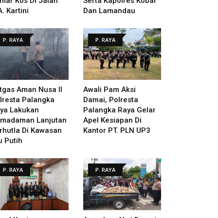
mar Kos Di Jalan
Serta Kapolres Kobar
A. Kartini
Dan Lamandau
P. RAYA
P. RAYA
tgas Aman Nusa II
Awali Pam Aksi
lresta Palangka
Damai, Polresta
ya Lakukan
Palangka Raya Gelar
madaman Lanjutan
Apel Kesiapan Di
rhutla Di Kawasan
Kantor PT. PLN UP3
u Putih
P. RAYA
P. RAYA