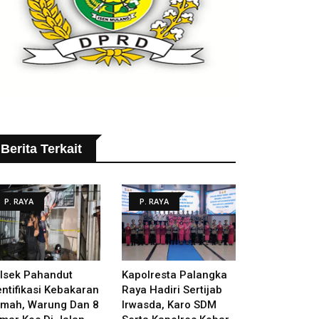
Berita Terkait
P. RAYA
P. RAYA
lsek Pahandut
Kapolresta Palangka
entifikasi Kebakaran
Raya Hadiri Sertijab
mah, Warung Dan 8
Irwasda, Karo SDM