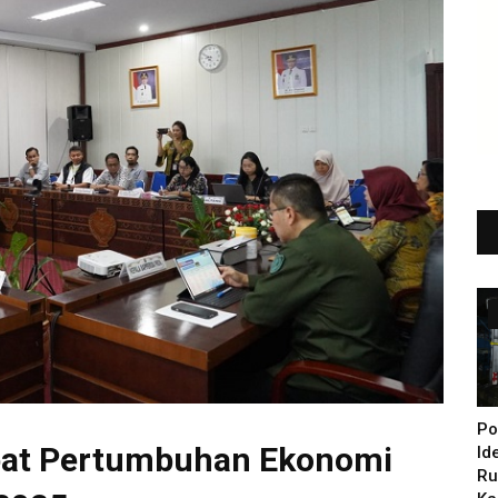
Po
apat Pertumbuhan Ekonomi
Id
Ru