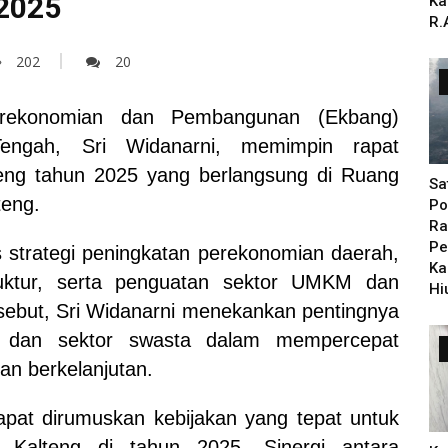
 2025
Ka
R.
202
20
ekonomian dan Pembangunan (Ekbang)
Tengah, Sri Widanarni, memimpin rapat
eng tahun 2025 yang berlangsung di Ruang
Sa
teng.
Po
Ra
Pe
 strategi peningkatan perekonomian daerah,
Ka
truktur, serta penguatan sektor UMKM dan
Hi
rsebut, Sri Widanarni menekankan pentingnya
ah dan sektor swasta dalam mempercepat
an berkelanjutan.
dapat dirumuskan kebijakan yang tepat untuk
Kalteng di tahun 2025. Sinergi antara