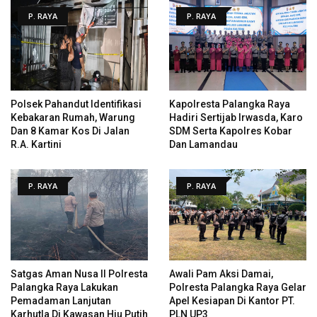
P. RAYA
P. RAYA
Polsek Pahandut Identifikasi
Kapolresta Palangka Raya
Kebakaran Rumah, Warung
Hadiri Sertijab Irwasda, Karo
Dan 8 Kamar Kos Di Jalan
SDM Serta Kapolres Kobar
R.A. Kartini
Dan Lamandau
P. RAYA
P. RAYA
Satgas Aman Nusa II Polresta
Awali Pam Aksi Damai,
Palangka Raya Lakukan
Polresta Palangka Raya Gelar
Pemadaman Lanjutan
Apel Kesiapan Di Kantor PT.
Karhutla Di Kawasan Hiu Putih
PLN UP3