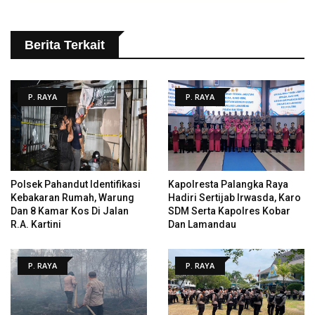
Berita Terkait
P. RAYA
P. RAYA
Polsek Pahandut Identifikasi
Kapolresta Palangka Raya
Kebakaran Rumah, Warung
Hadiri Sertijab Irwasda, Karo
Dan 8 Kamar Kos Di Jalan
SDM Serta Kapolres Kobar
R.A. Kartini
Dan Lamandau
P. RAYA
P. RAYA