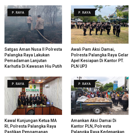
P. RAYA
P. RAYA
Satgas Aman Nusa II Polresta
Awali Pam Aksi Damai,
Palangka Raya Lakukan
Polresta Palangka Raya Gelar
Pemadaman Lanjutan
Apel Kesiapan Di Kantor PT.
Karhutla Di Kawasan Hiu Putih
PLN UP3
P. RAYA
P. RAYA
Kawal Kunjungan Ketua MA
Amankan Aksi Damai Di
RI, Polresta Palangka Raya
Kantor PLN, Polresta
Pastikan Pengamanan
Palangka Raya Kedepankan