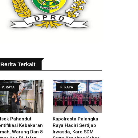
Berita Terkait
P. RAYA
P. RAYA
lsek Pahandut
Kapolresta Palangka
entifikasi Kebakaran
Raya Hadiri Sertijab
mah, Warung Dan 8
Irwasda, Karo SDM