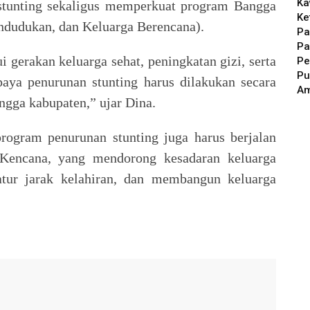
Ka
stunting sekaligus memperkuat program Bangga
Ke
dudukan, dan Keluarga Berencana).
Pa
Pa
 gerakan keluarga sehat, peningkatan gizi, serta
Pe
Pu
aya penurunan stunting harus dilakukan secara
A
ingga kabupaten,” ujar Dina.
ogram penurunan stunting juga harus berjalan
 Kencana, yang mendorong kesadaran keluarga
tur jarak kelahiran, dan membangun keluarga