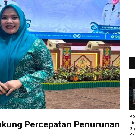
Po
ukung Percepatan Penurunan
Id
Ru