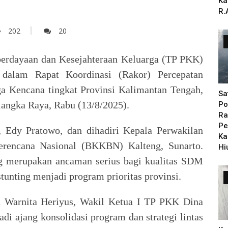
Ka
R.
202
20
erdayaan dan Kesejahteraan Keluarga (TP PKK)
dalam Rapat Koordinasi (Rakor) Percepatan
a Kencana tingkat Provinsi Kalimantan Tengah,
Sa
langka Raya, Rabu (13/8/2025).
Po
Ra
Pe
 Edy Pratowo, dan dihadiri Kepala Perwakilan
Ka
rencana Nasional (BKKBN) Kalteng, Sunarto.
Hi
 merupakan ancaman serius bagi kualitas SDM
unting menjadi program prioritas provinsi.
Warnita Heriyus, Wakil Ketua I TP PKK Dina
di ajang konsolidasi program dan strategi lintas