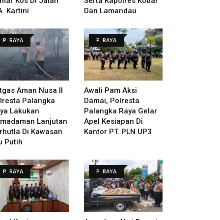
mar Kos Di Jalan
Serta Kapolres Kobar
A. Kartini
Dan Lamandau
P. RAYA
P. RAYA
tgas Aman Nusa II
Awali Pam Aksi
lresta Palangka
Damai, Polresta
ya Lakukan
Palangka Raya Gelar
madaman Lanjutan
Apel Kesiapan Di
rhutla Di Kawasan
Kantor PT. PLN UP3
u Putih
P. RAYA
P. RAYA