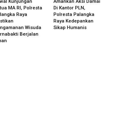
wal Kunjungan
Amankan Aksi Damai
tua MA RI, Polresta
Di Kantor PLN,
langka Raya
Polresta Palangka
stikan
Raya Kedepankan
ngamanan Wisuda
Sikap Humanis
rnabakti Berjalan
man