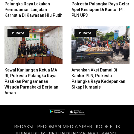
Palangka Raya Lakukan
Polresta Palangka Raya Gelar
Pemadaman Lanjutan
Apel Kesiapan Di Kantor PT.
Karhutla Di Kawasan Hiu Putih
PLN UP3
P. RAYA
P. RAYA
Kawal Kunjungan Ketua MA
Amankan Aksi Damai Di
RI, Polresta Palangka Raya
Kantor PLN, Polresta
Pastikan Pengamanan
Palangka Raya Kedepankan
Wisuda Purnabakti Berjalan
Sikap Humanis
Aman
REDAKSI
PEDOMAN MEDIA SIBER
KODE ETIK
JURNALISTIK
PERLINDUNGAN WARTAWAN