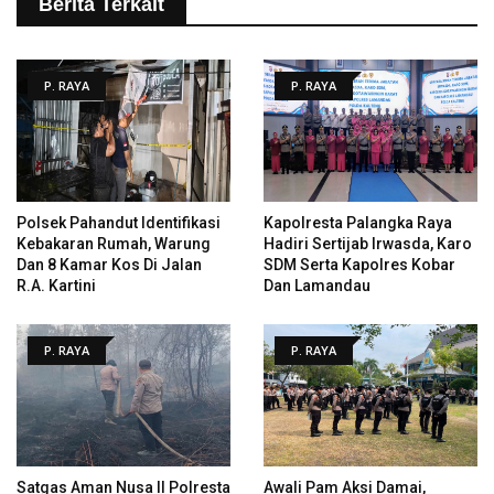
Berita Terkait
P. RAYA
P. RAYA
Polsek Pahandut Identifikasi
Kapolresta Palangka Raya
Kebakaran Rumah, Warung
Hadiri Sertijab Irwasda, Karo
Dan 8 Kamar Kos Di Jalan
SDM Serta Kapolres Kobar
R.A. Kartini
Dan Lamandau
P. RAYA
P. RAYA
Satgas Aman Nusa II Polresta
Awali Pam Aksi Damai,