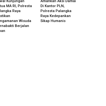
wal Kunjungan
Amankan Aksi Damai
tua MA RI, Polresta
Di Kantor PLN,
langka Raya
Polresta Palangka
stikan
Raya Kedepankan
ngamanan Wisuda
Sikap Humanis
rnabakti Berjalan
man