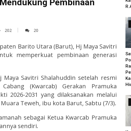
n Mendukung Pembinaan
Ka
R.
202
20
paten Barito Utara (Barut), Hj Maya Savitri
untuk memperkuat pembinaan generasi
Sa
Po
Ra
Pe
 Maya Savitri Shalahuddin setelah resmi
Ka
Hi
ir Cabang (Kwarcab) Gerakan Pramuka
ti 2026-2031 yang dilaksanakan melalui
uara Teweh, ibu kota Barut, Sabtu (7/3).
manah sebagai Ketua Kwarcab Pramuka
annya sendiri.