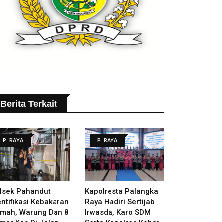
Berita Terkait
P. RAYA
P. RAYA
lsek Pahandut
Kapolresta Palangka
entifikasi Kebakaran
Raya Hadiri Sertijab
mah, Warung Dan 8
Irwasda, Karo SDM