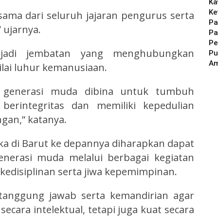
Ka
Ke
ama dari seluruh jajaran pengurus serta
Pa
 ujarnya.
Pa
Pe
jadi jembatan yang menghubungkan
Pu
A
ilai luhur kemanusiaan.
, generasi muda dibina untuk tumbuh
berintegritas dan memiliki kepedulian
gan,” katanya.
 di Barut ke depannya diharapkan dapat
nerasi muda melalui berbagai kegiatan
kedisiplinan serta jiwa kepemimpinan.
tanggung jawab serta kemandirian agar
ecara intelektual, tetapi juga kuat secara