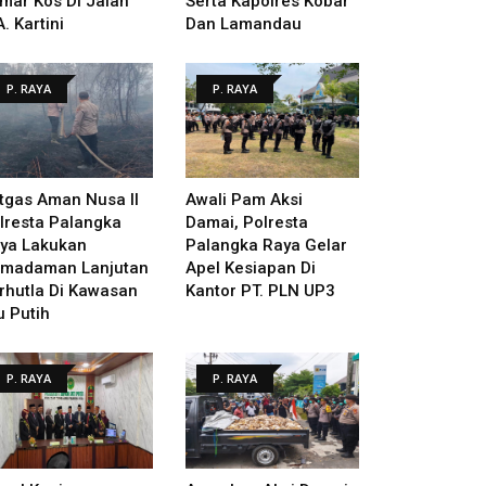
mar Kos Di Jalan
Serta Kapolres Kobar
A. Kartini
Dan Lamandau
P. RAYA
P. RAYA
tgas Aman Nusa II
Awali Pam Aksi
lresta Palangka
Damai, Polresta
ya Lakukan
Palangka Raya Gelar
madaman Lanjutan
Apel Kesiapan Di
rhutla Di Kawasan
Kantor PT. PLN UP3
u Putih
P. RAYA
P. RAYA