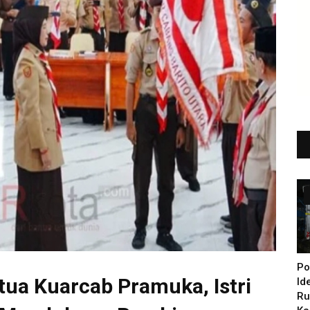
Po
etua Kuarcab Pramuka, Istri
Id
Ru