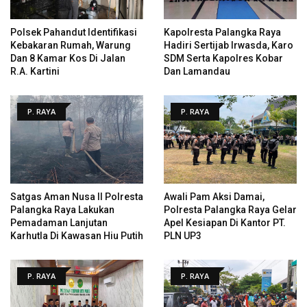
Polsek Pahandut Identifikasi
Kapolresta Palangka Raya
Kebakaran Rumah, Warung
Hadiri Sertijab Irwasda, Karo
Dan 8 Kamar Kos Di Jalan
SDM Serta Kapolres Kobar
R.A. Kartini
Dan Lamandau
P. RAYA
P. RAYA
Satgas Aman Nusa II Polresta
Awali Pam Aksi Damai,
Palangka Raya Lakukan
Polresta Palangka Raya Gelar
Pemadaman Lanjutan
Apel Kesiapan Di Kantor PT.
Karhutla Di Kawasan Hiu Putih
PLN UP3
P. RAYA
P. RAYA