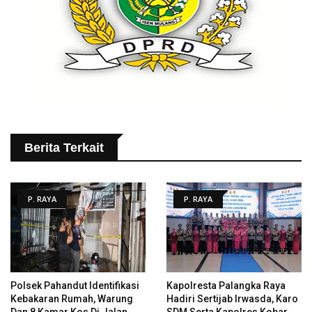
Berita Terkait
P. RAYA
P. RAYA
Polsek Pahandut Identifikasi
Kapolresta Palangka Raya
Kebakaran Rumah, Warung
Hadiri Sertijab Irwasda, Karo
Dan 8 Kamar Kos Di Jalan
SDM Serta Kapolres Kobar