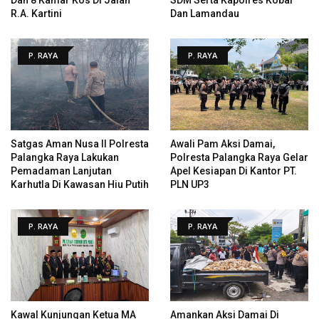
R.A. Kartini
Dan Lamandau
P. RAYA
P. RAYA
Satgas Aman Nusa II Polresta
Awali Pam Aksi Damai,
Palangka Raya Lakukan
Polresta Palangka Raya Gelar
Pemadaman Lanjutan
Apel Kesiapan Di Kantor PT.
Karhutla Di Kawasan Hiu Putih
PLN UP3
P. RAYA
P. RAYA
Kawal Kunjungan Ketua MA
Amankan Aksi Damai Di