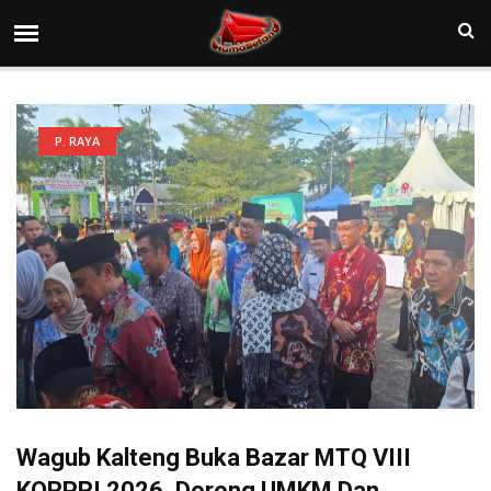
P. RAYA
Wagub Kalteng Buka Bazar MTQ VIII
KORPRI 2026, Dorong UMKM Dan