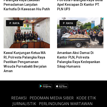
Pemadaman Lanjutan
Apel Kesiapan Di Kantor PT.
Karhutla Di Kawasan Hiu Putih
PLN UP3
P. RAYA
P. RAYA
Kawal Kunjungan Ketua MA
Amankan Aksi Damai Di
RI, Polresta Palangka Raya
Kantor PLN, Polresta
Pastikan Pengamanan
Palangka Raya Kedepankan
Wisuda Purnabakti Berjalan
Sikap Humanis
Aman
REDAKSI
PEDOMAN MEDIA SIBER
KODE ETIK
JURNALISTIK
PERLINDUNGAN WARTAWAN