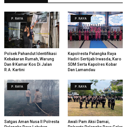
P. RAYA
P. RAYA
Polsek Pahandut Identifikasi
Kapolresta Palangka Raya
Kebakaran Rumah, Warung
Hadiri Sertijab Irwasda, Karo
Dan 8 Kamar Kos Di Jalan
SDM Serta Kapolres Kobar
R.A. Kartini
Dan Lamandau
P. RAYA
P. RAYA
Satgas Aman Nusa II Polresta
Awali Pam Aksi Damai,
Palangka Raya Lakukan
Polresta Palangka Raya Gelar