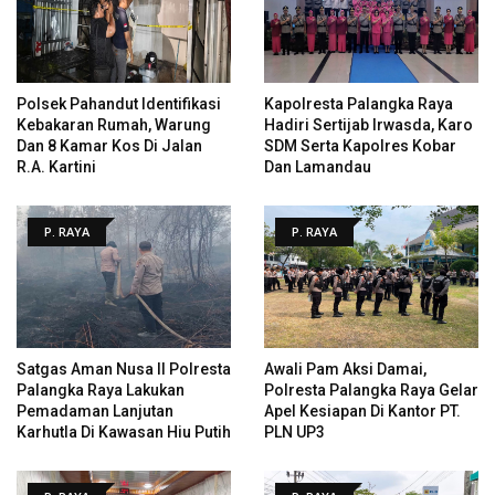
Polsek Pahandut Identifikasi
Kapolresta Palangka Raya
Kebakaran Rumah, Warung
Hadiri Sertijab Irwasda, Karo
Dan 8 Kamar Kos Di Jalan
SDM Serta Kapolres Kobar
R.A. Kartini
Dan Lamandau
P. RAYA
P. RAYA
Satgas Aman Nusa II Polresta
Awali Pam Aksi Damai,
Palangka Raya Lakukan
Polresta Palangka Raya Gelar
Pemadaman Lanjutan
Apel Kesiapan Di Kantor PT.
Karhutla Di Kawasan Hiu Putih
PLN UP3