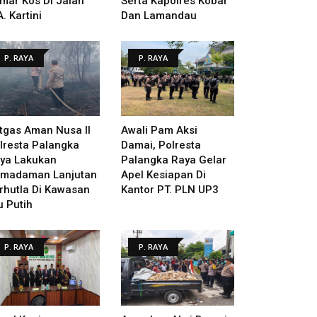
mar Kos Di Jalan
Serta Kapolres Kobar
A. Kartini
Dan Lamandau
P. RAYA
P. RAYA
tgas Aman Nusa II
Awali Pam Aksi
lresta Palangka
Damai, Polresta
ya Lakukan
Palangka Raya Gelar
madaman Lanjutan
Apel Kesiapan Di
rhutla Di Kawasan
Kantor PT. PLN UP3
u Putih
P. RAYA
P. RAYA