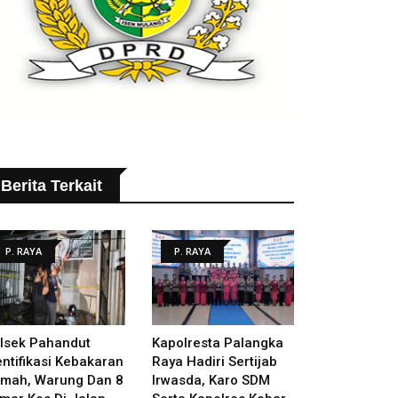
Berita Terkait
P. RAYA
P. RAYA
lsek Pahandut
Kapolresta Palangka
entifikasi Kebakaran
Raya Hadiri Sertijab
mah, Warung Dan 8
Irwasda, Karo SDM