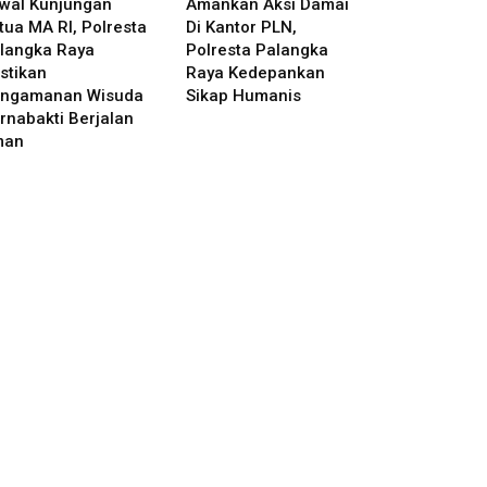
wal Kunjungan
Amankan Aksi Damai
tua MA RI, Polresta
Di Kantor PLN,
langka Raya
Polresta Palangka
stikan
Raya Kedepankan
ngamanan Wisuda
Sikap Humanis
rnabakti Berjalan
man