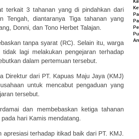
Ka
Ke
 terkait 3 tahanan yang di pindahkan dari
Pa
n Tengah, diantaranya Tiga tahanan yang
Pa
g, Donni, dan Tono Herbet Talajan.
Pe
Pu
A
baskan tanpa syarat (RC). Selain itu, warga
 tidak lagi melakukan pengejaran terhadap
sebutkan dalam pertemuan tersebut.
la Direktur dari PT. Kapuas Maju Jaya (KMJ)
erusahaan untuk mencabut pengaduan yang
aran tersebut.
berdamai dan membebaskan ketiga tahanan
 pada hari Kamis mendatang.
presiasi terhadap itikad baik dari PT. KMJ.