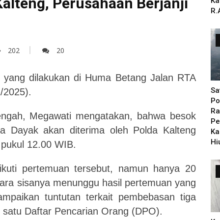
alteng, Perusahaan Berjanji
Ka
R.
202
20
 yang dilakukan di Huma Betang Jalan RTA
Sa
/2025).
Po
Ra
Tengah, Megawati mengatakan, bahwa besok
Pe
ga Dayak akan diterima oleh Polda Kalteng
Ka
Hi
h pukul 12.00 WIB.
ikuti pertemuan tersebut, namun hanya 20
ara sisanya menunggu hasil pertemuan yang
ampaikan tuntutan terkait pembebasan tiga
 satu Daftar Pencarian Orang (DPO).