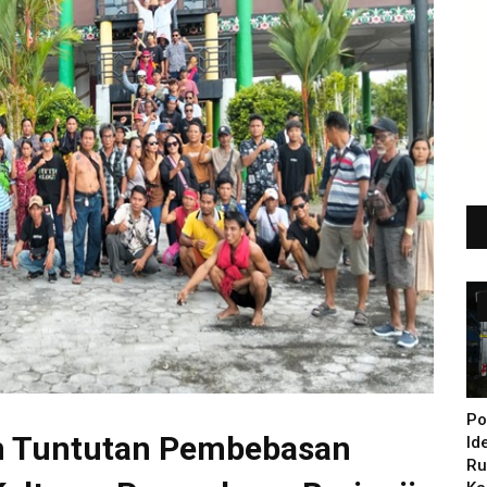
Po
n Tuntutan Pembebasan
Id
Ru