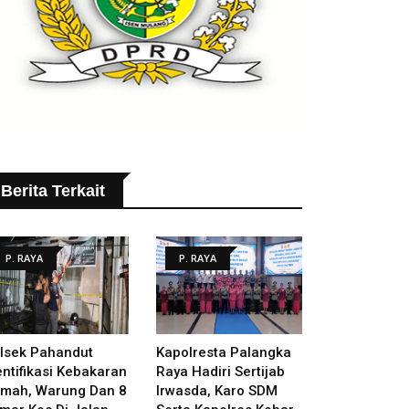
Berita Terkait
P. RAYA
P. RAYA
lsek Pahandut
Kapolresta Palangka
entifikasi Kebakaran
Raya Hadiri Sertijab
mah, Warung Dan 8
Irwasda, Karo SDM