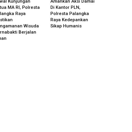
wal Kunjungan
Amankan Aksi Damai
tua MA RI, Polresta
Di Kantor PLN,
langka Raya
Polresta Palangka
stikan
Raya Kedepankan
ngamanan Wisuda
Sikap Humanis
rnabakti Berjalan
man