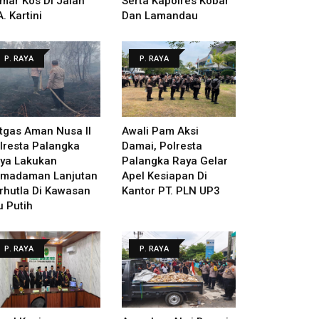
mar Kos Di Jalan
Serta Kapolres Kobar
A. Kartini
Dan Lamandau
P. RAYA
P. RAYA
tgas Aman Nusa II
Awali Pam Aksi
lresta Palangka
Damai, Polresta
ya Lakukan
Palangka Raya Gelar
madaman Lanjutan
Apel Kesiapan Di
rhutla Di Kawasan
Kantor PT. PLN UP3
u Putih
P. RAYA
P. RAYA