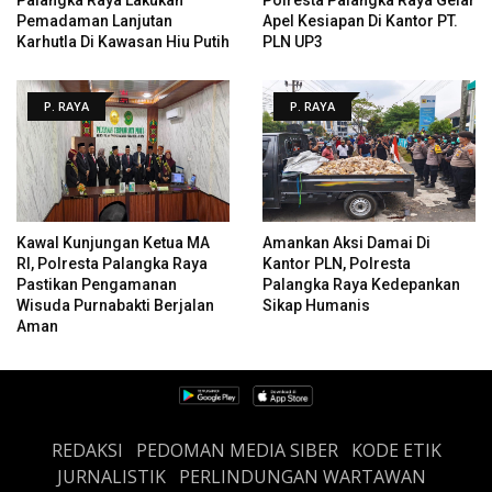
Pemadaman Lanjutan
Apel Kesiapan Di Kantor PT.
Karhutla Di Kawasan Hiu Putih
PLN UP3
P. RAYA
P. RAYA
Kawal Kunjungan Ketua MA
Amankan Aksi Damai Di
RI, Polresta Palangka Raya
Kantor PLN, Polresta
Pastikan Pengamanan
Palangka Raya Kedepankan
Wisuda Purnabakti Berjalan
Sikap Humanis
Aman
REDAKSI
PEDOMAN MEDIA SIBER
KODE ETIK
JURNALISTIK
PERLINDUNGAN WARTAWAN