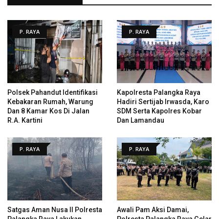
P. RAYA
P. RAYA
Polsek Pahandut Identifikasi
Kapolresta Palangka Raya
Kebakaran Rumah, Warung
Hadiri Sertijab Irwasda, Karo
Dan 8 Kamar Kos Di Jalan
SDM Serta Kapolres Kobar
R.A. Kartini
Dan Lamandau
P. RAYA
P. RAYA
Satgas Aman Nusa II Polresta
Awali Pam Aksi Damai,
Palangka Raya Lakukan
Polresta Palangka Raya Gelar