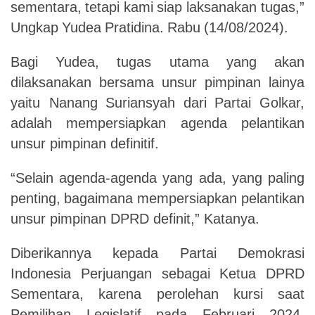
sementara,
tetapi
kami
siap
laksanakan tugas,”
Ungkap
Yudea
Pratidina.
Rabu
(14/08/2024).
Bagi
Yudea,
tugas
utama
yang
akan
dilaksanakan
bersama
unsur
pimpinan
lainya
yaitu Nanang
Suriansyah
dari
Partai
Golkar,
adalah
mempersiapkan
agenda
pelantikan
unsur
pimpinan definitif.
“Selain
agenda-agenda
yang
ada,
yang
paling
penting,
bagaimana
mempersiapkan
pelantikan
unsur pimpinan DPRD definit,” Katanya.
Diberikannya
kepada
Partai
Demokrasi
Indonesia
Perjuangan
sebagai
Ketua
DPRD
Sementara,
karena
perolehan
kursi
saat
Pemilihan
Legislatif
pada
Februari
2024,