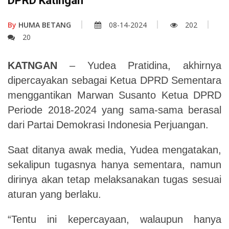
DPRD Katingan
By
HUMA BETANG
08-14-2024
202
20
KATNGAN
–
Yudea
Pratidina,
akhirnya
dipercayakan
sebagai
Ketua
DPRD
Sementara
menggantikan Marwan Susanto Ketua DPRD
Periode 2018-2024 yang sama-sama
berasal
dari
Partai
Demokrasi
Indonesia
Perjuangan.
Saat
ditanya
awak
media,
Yudea
mengatakan,
sekalipun
tugasnya
hanya
sementara,
namun
dirinya akan tetap melaksanakan tugas sesuai
aturan yang berlaku.
“Tentu
ini
kepercayaan,
walaupun
hanya