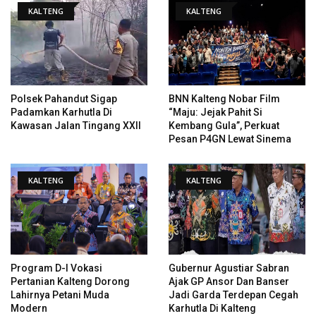
KALTENG
KALTENG
Polsek Pahandut Sigap
BNN Kalteng Nobar Film
Padamkan Karhutla Di
“Maju: Jejak Pahit Si
Kawasan Jalan Tingang XXII
Kembang Gula”, Perkuat
Pesan P4GN Lewat Sinema
KALTENG
KALTENG
Program D-I Vokasi
Gubernur Agustiar Sabran
Pertanian Kalteng Dorong
Ajak GP Ansor Dan Banser
Lahirnya Petani Muda
Jadi Garda Terdepan Cegah
Modern
Karhutla Di Kalteng